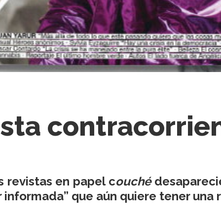
ista contracorrie
 revistas en papel c
ouché
desaparecie
 informada” que aún quiere tener una 