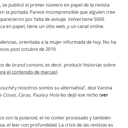
 se publicó el primer número en papel de la revista
ía en la portada. Parece incomprensible que alguien cree
aparecieron por falta de avisaje.
Velvet
tiene 5000
ca en papel, tiene un sitio web, y un canal online.
ndencias, orientada a la mujer informada de hoy. No ha
cesos post octubre de 2019.
ios de
brand content
, es decir, producir historias sobre
bre el contenido de marcas
).
couché
y nosotros somos su alternativa”, dice Vanina
de
Cosas
,
Caras, Paula
y
Hola
les dejó ese nicho (
ver
tos con la polaroid, el no comer procesado y también
sa, el leer con profundidad. La crisis de las revistas es