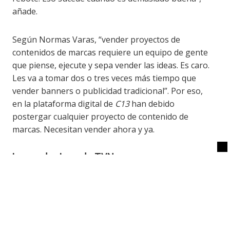
añade.
Según Normas Varas, “vender proyectos de
contenidos de marcas requiere un equipo de gente
que piense, ejecute y sepa vender las ideas. Es caro.
Les va a tomar dos o tres veces más tiempo que
vender banners o publicidad tradicional”. Por eso,
en la plataforma digital de
C13
han debido
postergar cualquier proyecto de contenido de
marcas. Necesitan vender ahora y ya.
La productora de TVN
El contenido de marcas no existe en la televisión
abierta. Lo que han creado sus equipos son
fórmulas más creativas, que no son spots
publicitarios, para obtener ingresos. Surgió de la
necesidad de encontrar nuevos modelos de