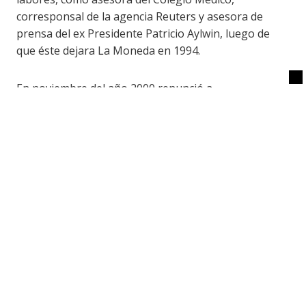
corresponsal de la agencia Reuters y asesora de
prensa del ex Presidente Patricio Aylwin, luego de
que éste dejara La Moneda en 1994.
En noviembre del año 2000 renunció a
Cooperativa
, donde era editora, para asumir la
agregaduría de prensa de la embajada de Chile en
Argentina, labor que realizaría casi todo el
gobierno de Ricardo Lagos. Durante un breve
periodo fue directora de Contenidos y Servicios
Informativos de
Radio W
, pero en 2006 partiría a la
agregaduría de Chile en España hasta el final del
gobierno de Michelle Bachelet, en 2010.
Al regresar a Chile volvió también a
Cooperativa
,
donde a partir de 2010 se desempeñó como
editora de Opinión del sitio web de la radio.