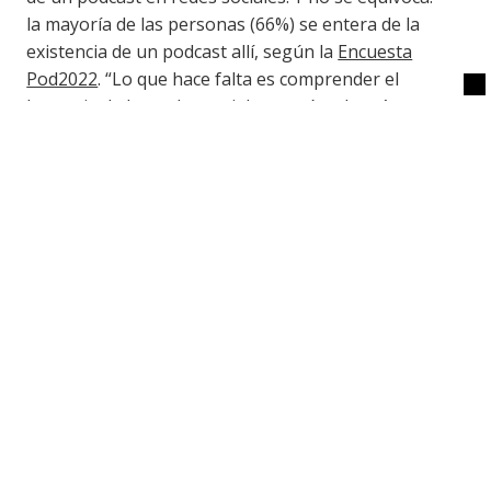
la mayoría de las personas (66%) se entera de la
existencia de un podcast allí, según la
Encuesta
Pod2022
. “Lo que hace falta es comprender el
lenguaje de las redes sociales y qué es lo más
eficiente para difundir la existencia de
determinados podcasts: que la gente sepa cómo y
dónde encontrarlo; que se cree cierta
predictibilidad en el producto”.
Nancy Castillo afirma que se requiere “más
promoción cruzada, que los mismos medios
empiecen a hablar sobre la promoción de
podcasts, que efectivamente empiecen a producir
más y con más calidad. Que exploten el potencial
del audio”.
Fernando Paulsen opina que solo falta que la