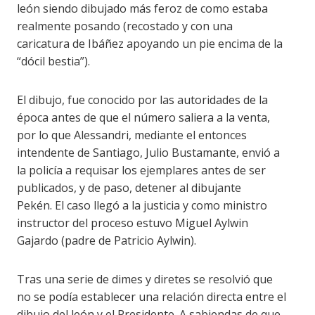
león siendo dibujado más feroz de como estaba
realmente posando (recostado y con una
caricatura de
Ibáñez
ap
o
yando
un pie encima de la
“dócil bestia”).
El dibujo, fue conocido por las autoridades de la
época antes de que el número saliera a la venta,
por lo que Alessandri, mediante el entonces
intendente de Santiago, Julio Bustamante, envió a
la policía a requisar los ejemplares antes de ser
publicados, y de paso, detener al dibujante
Pekén
.
El caso llegó a la justicia y como ministro
instructor del proceso estuvo Miguel Aylwin
Gajardo (padre de Patricio Aylwin
).
Tras una serie de dimes y diretes se resolvió que
no se podía establecer una relación directa entre el
dibujo del león y el
Presidente. A
sabiendas de que