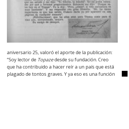
aniversario 25, valoró el aporte de la publicación:
“Soy lector de
Topaze
desde su fundación. Creo
que ha contribuido a hacer reír a un país que está
plagado de tontos graves. Y ya eso es una función
que calificaría de higiene política”. Años más tarde,
en otra misiva, remitida esta vez con motivo de los
39 años de la revista, reconocía a su vez que, en un
principio, no le hacía gracia que lo retrataran con
la nariz tan grande.
El dibujante Jimmy Scott, quien en innumerables