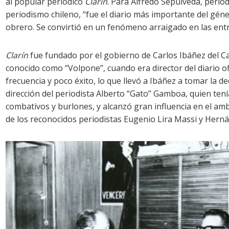
al popular periódico
Clarín
. Para Alfredo Sepúlveda, period
periodismo chileno, “fue el diario más importante del géne
obrero. Se convirtió en un fenómeno arraigado en las ent
Clarín
fue fundado por el gobierno de Carlos Ibáñez del Cam
conocido como “Volpone”, cuando era director del diario of
frecuencia y poco éxito, lo que llevó a Ibáñez a tomar la d
dirección del periodista Alberto “Gato” Gamboa, quien tení
combativos y burlones, y alcanzó gran influencia en el a
de los reconocidos periodistas Eugenio Lira Massi y Hernán