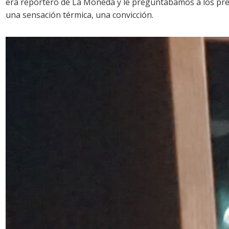
era reportero de La Moneda y le preguntábamos a los pres
una sensación térmica, una convicción.