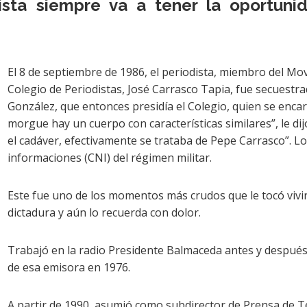
odista siempre va a tener la oportuni
El 8 de septiembre de 1986, el periodista, miembro del Mo
Colegio de Periodistas, José Carrasco Tapia, fue secuestra
González, que entonces presidía el Colegio, quien se enca
morgue hay un cuerpo con características similares”, le d
el cadáver, efectivamente se trataba de Pepe Carrasco”. L
informaciones (CNI) del régimen militar.
Este fue uno de los momentos más crudos que le tocó vivir
dictadura y aún lo recuerda con dolor.
Trabajó en la radio Presidente Balmaceda antes y después d
de esa emisora en 1976.
A partir de 1990, asumió como subdirector de Prensa de Te