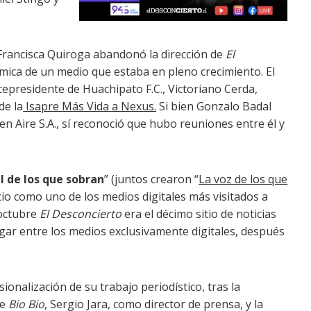
 Francisca Quiroga abandonó la dirección de
El
ómica de un medio que estaba en pleno crecimiento. El
cepresidente de Huachipato F.C., Victoriano Cerda,
de la
Isapre Más Vida a Nexus.
Si bien Gonzalo Badal
en Aire S.A., sí reconoció que hubo reuniones entre él y
l de los que sobran
” (juntos crearon “
La voz de los que
o como uno de los medios digitales más visitados a
 octubre
El Desconcierto
era el décimo sitio de noticias
gar entre los medios exclusivamente digitales, después
onalización de su trabajo periodístico, tras la
de
Bio Bio
, Sergio Jara, como director de prensa, y la