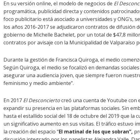
En su versión online, el modelo de negocios de
El Desconc
programática, publicidad directa y contenidos patrocinados
foco publicitario está asociado a universidades y ONG’s, 
los años 2016-2017 se adjudicaron contratos de difusión de
gobierno de Michelle Bachelet, por un total de $47,8 millo
contratos por avisaje con la Municipalidad de Valparaíso p
Durante la gestión de Francisca Quiroga, el medio comenzó
Según Quiroga, el medio se focalizó en demandas sociales 
asegurar una audiencia joven, que siempre fueron nuestro
feminismo y medio ambiente”.
En 2017
El Desconcierto
creó una cuenta de Youtube con e
expandir su presencia en las plataformas sociales. Sin em
hasta el estallido social del 18 de octubre del 2019 que la 
un significativo aumento en sus visitas. El tráfico estuvo 
la creación del espacio “
El matinal de los que sobran”,
pr
discusión integrado por los panelistas Alejandra Valle, Dan