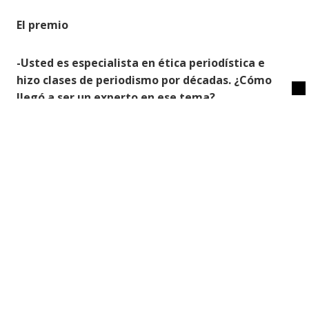
El premio
-Usted es especialista en ética periodística e
hizo clases de periodismo por décadas. ¿Cómo
llegó a ser un experto en ese tema?
-Me dediqué después en la Universidad Diego
Portales, cuando Lucía Castellón era directora de la
Escuela de Periodismo. Ella siempre se había
interesado por el tema de la ética y tenía muy
buenos contactos con la embajada de Estados
Unidos. A fines de los 90 vinieron a Chile varios
profesores. Y así fui aprendiendo. Empezamos a
hacer seminarios y en varios de esos cursos fui
ayudante. Me acuerdo que hicimos un seminario
para la Escuela de Periodismo de la UDP y para
Televisión Nacional. Después hice mi libro sobre
ética.